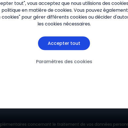
cepter tout", vous acceptez que nous utilisions des cooki
e
politique en matière de cookies
. Vous pouvez également 
cookies" pour gérer différents cookies ou décider d'aut
les cookies nécessaires.
Information
Politique de Confidentialit
Accepter tout
Conditions Générales d’Uti
Paramètres des cookies
Cookies
lémentaires concernant le traitement de vos données personne