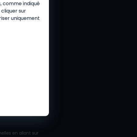
es, comme indiqué
cliquer sur
oriser uniquement
é
lisation
lles en allant sur