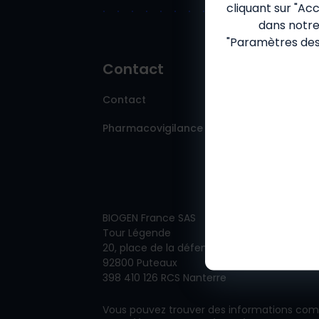
cliquant sur "Ac
dans notr
"Paramètres des 
Contact
Contact
Pharmacovigilance
BIOGEN France SAS
Tour Légende
20, place de la défense
92800 Puteaux
398 410 126 RCS Nanterre
Vous pouvez trouver des informations comp