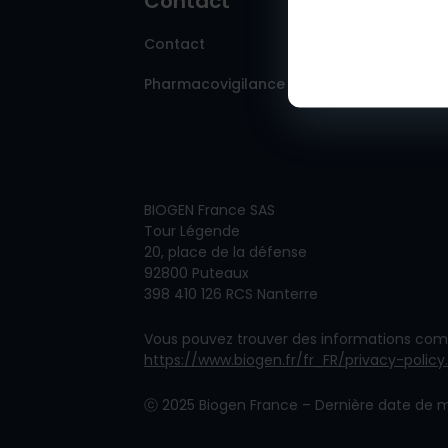
Contact
Contact
Pharmacovigilance
BIOGEN France SAS
Tour Légende
20, place de la défense
92800 Puteaux
398 410 126 RCS Nanterre
Vous pouvez trouver des informations comp
https://www.biogen.fr/fr_FR/privacy-policy
ⓒ
2025 Biogen France – Dernière date de m