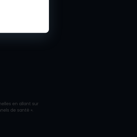
é
lisation
lles en allant sur
nnels de santé ».