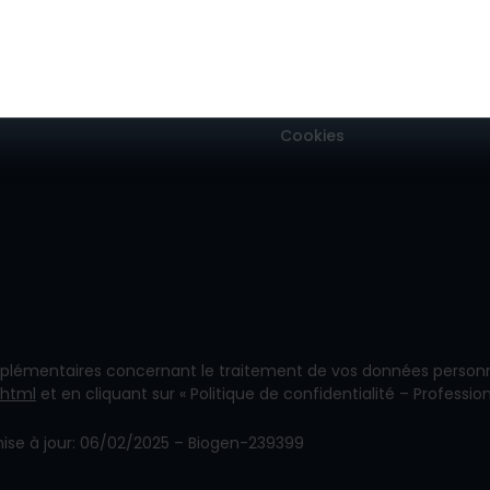
Information
Politique de Confidentialit
Conditions Générales d’Uti
Cookies
lémentaires concernant le traitement de vos données personne
.html
et en cliquant sur « Politique de confidentialité – Professio
ise à jour: 06/02/2025 – Biogen-239399