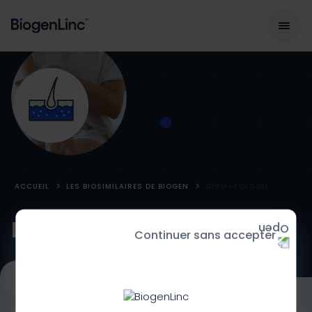
ACCUEIL
LES BIOSIMILAIRES DE BIOGEN
DERMATOLOGIE
Dermatologie
Continuer sans accepter
Rhumatologie
Gastro-entérologie
Dermatologie