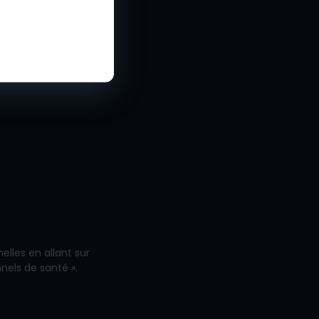
é
lisation
lles en allant sur
nnels de santé ».