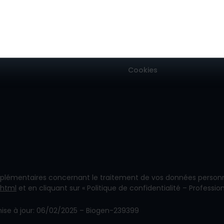
Information
Politique de Confidentialit
Conditions Générales d’Uti
Cookies
lémentaires concernant le traitement de vos données personne
.html
et en cliquant sur « Politique de confidentialité – Professio
ise à jour: 06/02/2025 – Biogen-239399