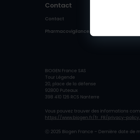
Contact
Contact
Pharmacovigilance
BIOGEN France SAS
Tour Légende
20, place de la défense
92800 Puteaux
398 410 126 RCS Nanterre
Vous pouvez trouver des informations comp
https://www.biogen.fr/fr_FR/privacy-policy
ⓒ
2025 Biogen France – Dernière date de m