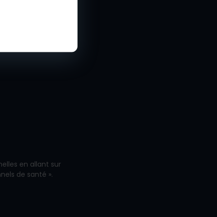
é
lisation
lles en allant sur
nnels de santé ».