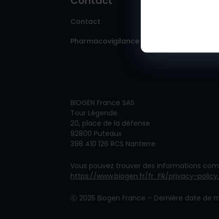
Contact
Contact
Pharmacovigilance
BIOGEN France SAS
Tour Légende
20, place de la défense
92800 Puteaux
398 410 126 RCS Nanterre
Vous pouvez trouver des informations comp
https://www.biogen.fr/fr_FR/privacy-policy
ⓒ
2025 Biogen France – Dernière date de m