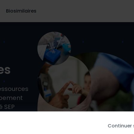
Biosimilaires
es
essources
oppement
é SEP
Continuer