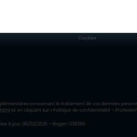
Information
Politique de Confidentialit
Conditions Générales d’Uti
Cookies
lémentaires concernant le traitement de vos données personne
.html
et en cliquant sur « Politique de confidentialité – Professio
ise à jour: 06/02/2025 – Biogen-239399