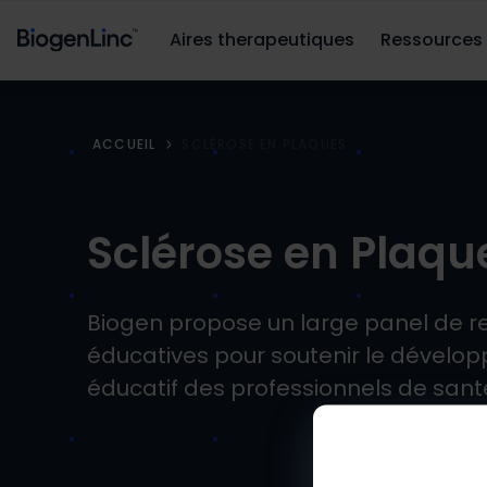
Aires therapeutiques
Ressources
ACCUEIL
SCLÉROSE EN PLAQUES
Sclérose en Plaqu
Biogen propose un large panel de r
éducatives pour soutenir le dével
éducatif des professionnels de sant